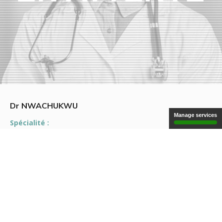
Dr NWACHUKWU
Manage services
Spécialité :
Chirurgie Plastique, Reconstructrice et Esthétique
Spécialisation :
Chirurgie Plastique, Reconstrutrice et Chirurgie Esthétique
Conventionné secteur :
2
Email :
doc.godwin@orange.fr