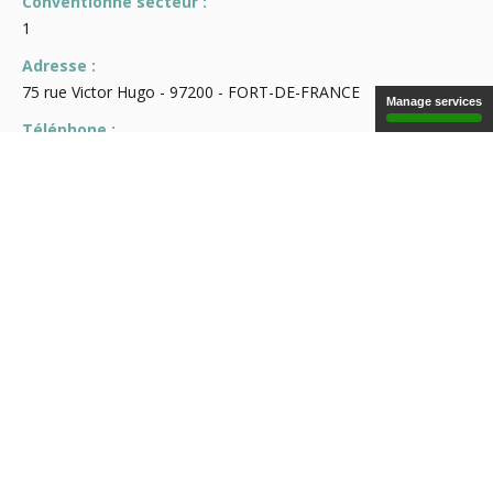
Conventionné secteur :
1
Adresse :
75 rue Victor Hugo - 97200 - FORT-DE-FRANCE
Manage services
Téléphone :
0596 71 34 73
Fax :
0596 69 12 98
Consultation :
Lundi au vendredi