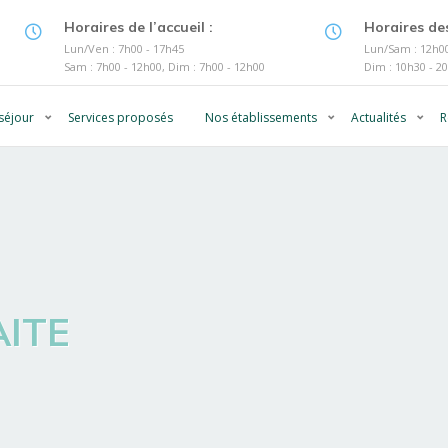
Horaires de l’accueil :
Horaires des
Lun/Ven : 7h00 - 17h45
Lun/Sam : 12h00
Sam : 7h00 - 12h00, Dim : 7h00 - 12h00
Dim : 10h30 - 2
séjour
Services proposés
Nos établissements
Actualités
R
AITE