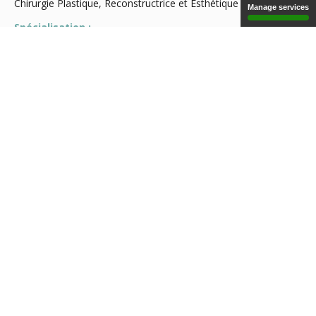
Chirurgie Plastique, Reconstructrice et Esthétique
Manage services
Spécialisation :
Chirurgie Plastique, Reconstrutrice et Chirurgie Esthétique
Conventionné secteur :
2
Email :
doc.godwin@orange.fr
Adresse :
12, chemin de la Houssaye Route de Didier, voie 6 - 97200 -
FORT-DE-FRANCE
Téléphone :
0596 64 06 63