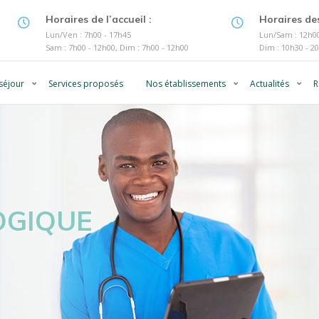
Horaires de l’accueil :
Horaires des
Lun/Ven : 7h00 - 17h45
Lun/Sam : 12h00
Sam : 7h00 - 12h00, Dim : 7h00 - 12h00
Dim : 10h30 - 2
séjour
Services proposés
Nos établissements
Actualités
R
OGIQUE