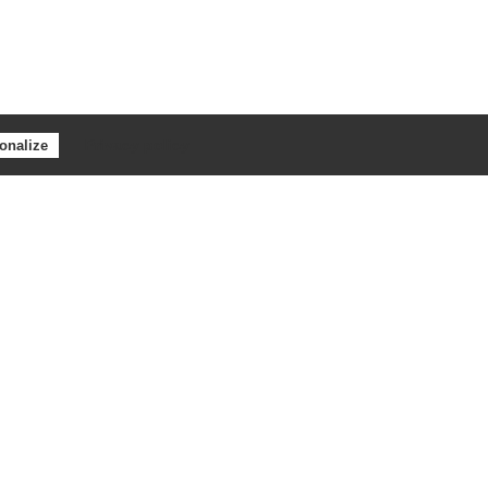
Privacy policy
onalize
e Martinique dans le cadre du Programme Martinique FEDER 2021-2027
ée par la HAS (Haute Autorité de Santé) en avril 2025.