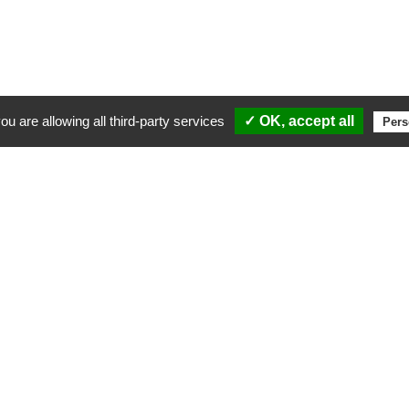
ou are allowing all third-party services
✓ OK, accept all
Pers
 cofinancées par le Fonds européen de développement régional et la Collectivité Territoriale d
stissements du quotidien
La Certification a été délivr