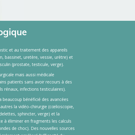
ogique
stic et au traitement des appareils
n, bassinet, uretère, vessie, urètre) et
sculin (prostate, testicule, verge).
irurgicale mais aussi médicale
ains patients sans avoir recours à des
ls rénaux, infections testiculaires).
i a beaucoup bénéficié des avancées
utres la vidéo-chirurgie (cœlioscopie,
elettes, sphincter, verge) et la
ste à éliminer en fragments les calculs
 d’ondes de choc). Des nouvelles sources