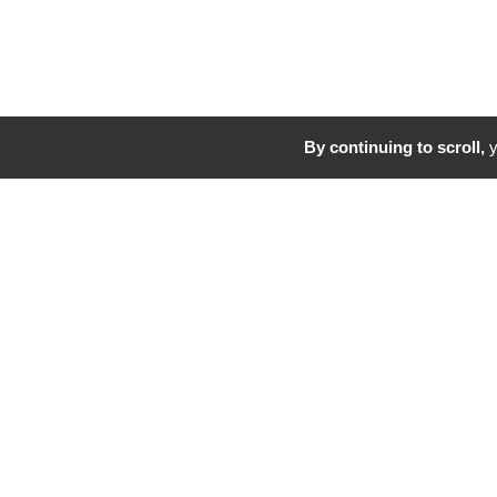
By continuing to scroll,
y
Conventions attributives d’aides
Participation aux inve