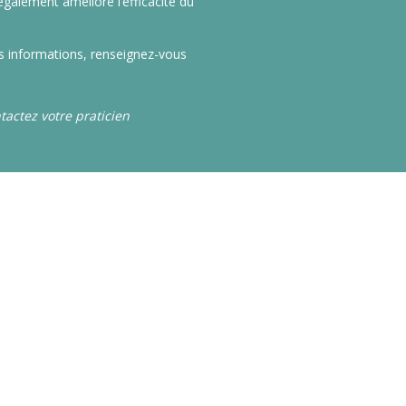
 également amélioré l’efficacité du
s informations, renseignez-vous
tactez votre praticien