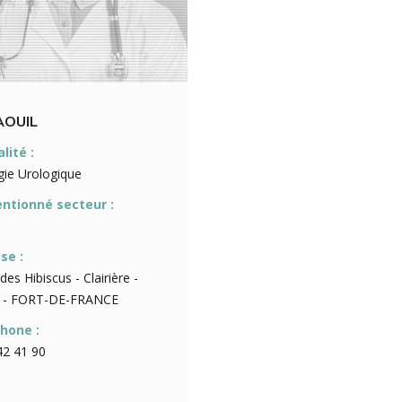
AOUIL
lité :
gie Urologique
ntionné secteur :
se :
des Hibiscus - Clairière -
 - FORT-DE-FRANCE
hone :
42 41 90