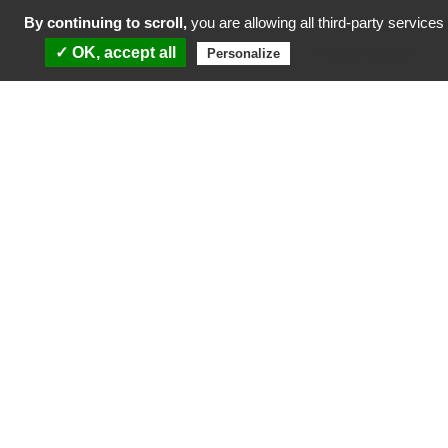
By continuing to scroll,
you are allowing all third-party services
✓ OK, accept all
Privacy policy
Personalize
Conventions attributives d’aides cofinancées par
le Fonds européen de développement régional et
la Collectivité Territoriale de Martinique dans le
cadre du Programme Martinique FEDER 2021-
2027
Participation aux investissements du
quotidien
La Certification a été délivrée par la HAS (Haute Autorité de Santé) en
avril 2025.