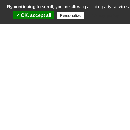
By continuing to scroll,
you are allowing all third-party services
✓ OK, accept all
Privacy policy
Personalize
Conventions attributives d’aides cofinancées par
le Fonds européen de développement régional et
la Collectivité Territoriale de Martinique dans le
cadre du Programme Martinique FEDER 2021-
2027
Participation aux investissements du
quotidien
La Certification a été délivrée par la HAS (Haute Autorité de Santé) en
avril 2025.