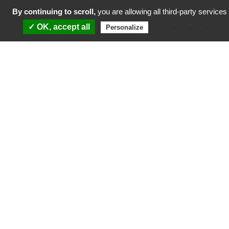
By continuing to scroll,
you are allowing all third-party services
✓ OK, accept all
Privacy policy
Personalize
Conventions attributives d’aides cofinancées par
le Fonds européen de développement régional et
la Collectivité Territoriale de Martinique dans le
cadre du Programme Martinique FEDER 2021-
2027
Participation aux investissements du
quotidien
La Certification a été délivrée par la HAS (Haute Autorité de Santé) en
avril 2025.