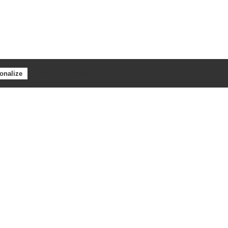
Privacy policy
onalize
e Martinique dans le cadre du Programme Martinique FEDER 2021-2027
ée par la HAS (Haute Autorité de Santé) en avril 2025.