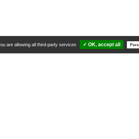
ou are allowing all third-party services
✓ OK, accept all
Pers
 cofinancées par le Fonds européen de développement régional et la Collectivité Territoriale d
stissements du quotidien
La Certification a été délivr