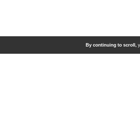
By continuing to scroll,
y
Conventions attributives d’aides
Participation aux inve