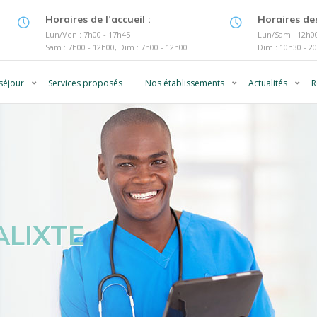
Horaires de l’accueil :
Horaires des
Lun/Ven : 7h00 - 17h45
Lun/Sam : 12h00
Sam : 7h00 - 12h00, Dim : 7h00 - 12h00
Dim : 10h30 - 2
séjour
Services proposés
Nos établissements
Actualités
R
ALIXTE