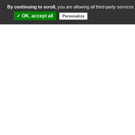
By continuing to scroll,
you are allowing all third-party services
✓ OK, accept all
Privacy policy
Personalize
Conventions attributives d’aides cofinancées par
le Fonds européen de développement régional et
la Collectivité Territoriale de Martinique dans le
cadre du Programme Martinique FEDER 2021-
2027
Participation aux investissements du
quotidien
La Certification a été délivrée par la HAS (Haute Autorité de Santé) en
avril 2025.