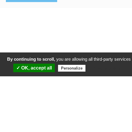
By continuing to scroll,
you are allowing all third-party services
✓ OK, accept all
Privacy policy
Personalize
Conventions attributives d’aides cofinancées par
le Fonds européen de développement régional et
la Collectivité Territoriale de Martinique dans le