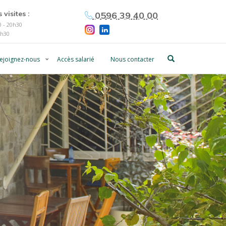
 visites :
0596 39 40 00
 - 20h30
0h30
ejoignez-nous
Accès salarié
Nous contacter