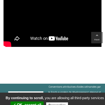
Haut
Conventions attributives d’aides cofinancées par
le Fonds européen de développement régional et
By continuing to scroll,
you are allowing all third-party services
la Collectivité Territoriale de Martinique dans le
cadre du Programme Martinique FEDER 2021-
✓ OK, accept all