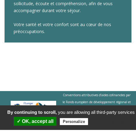
sollicitude, écoute et compréhension, afin de vous
accompagner durant votre séjour.
Votre santé et votre confort sont au cœur de nos
préoccupations.
Conventions attributives d’aides cofinancées par
le Fonds européen de développement régional et
la Collectivité Territoriale de Martinique dans le
By continuing to scroll,
you are allowing all third-party services
cadre du Programme Martinique FEDER 2021-
✓ OK, accept all
Privacy policy
Personalize
2027
Participation aux investissements du