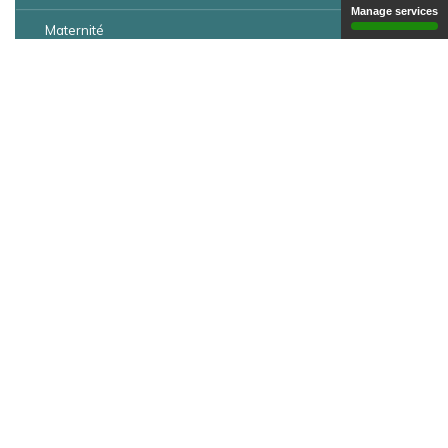
Manage services
Maternité
Rééducation fonctionelle et soins de suite
Clinique de l’Anse Colas
Psychiatrie
Résidence de l’Age d’Or
Maison de retraite