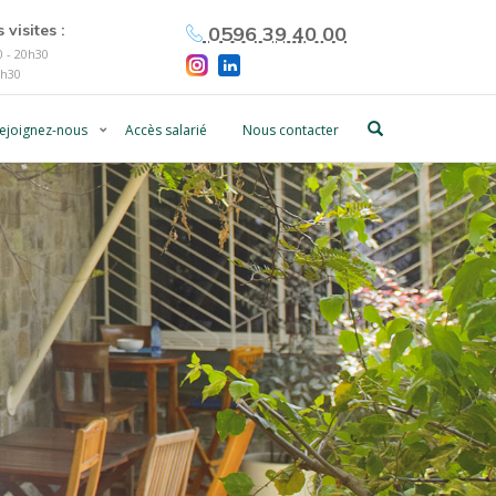
 visites :
0596 39 40 00
 - 20h30
0h30
ejoignez-nous
Accès salarié
Nous contacter